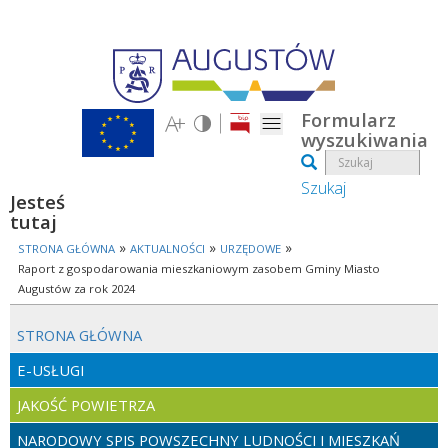
Przejdź do treści
Formularz
wyszukiwania
Szukaj
Jesteś
tutaj
»
»
»
STRONA GŁÓWNA
AKTUALNOŚCI
URZĘDOWE
Raport z gospodarowania mieszkaniowym zasobem Gminy Miasto
Augustów za rok 2024
STRONA GŁÓWNA
E-USŁUGI
JAKOŚĆ POWIETRZA
NARODOWY SPIS POWSZECHNY LUDNOŚCI I MIESZKAŃ