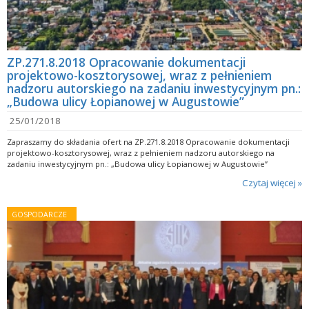
ZP.271.8.2018 Opracowanie dokumentacji
projektowo-kosztorysowej, wraz z pełnieniem
nadzoru autorskiego na zadaniu inwestycyjnym pn.:
„Budowa ulicy Łopianowej w Augustowie”
25/01/2018
Zapraszamy do składania ofert na ZP.271.8.2018 Opracowanie dokumentacji
projektowo-kosztorysowej, wraz z pełnieniem nadzoru autorskiego na
zadaniu inwestycyjnym pn.: „Budowa ulicy Łopianowej w Augustowie”
Czytaj więcej »
GOSPODARCZE