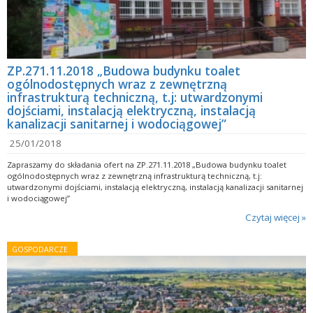
ZP.271.11.2018 „Budowa budynku toalet
ogólnodostępnych wraz z zewnętrzną
infrastrukturą techniczną, t.j: utwardzonymi
dojściami, instalacją elektryczną, instalacją
kanalizacji sanitarnej i wodociągowej”
25/01/2018
Zapraszamy do składania ofert na ZP.271.11.2018 „Budowa budynku toalet
ogólnodostępnych wraz z zewnętrzną infrastrukturą techniczną, t.j:
utwardzonymi dojściami, instalacją elektryczną, instalacją kanalizacji sanitarnej
i wodociągowej”
Czytaj więcej »
GOSPODARCZE