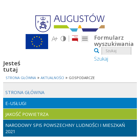
Przejdź do treści
Formularz
wyszukiwania
Szukaj
Jesteś
tutaj
»
»
STRONA GŁÓWNA
AKTUALNOŚCI
GOSPODARCZE
STRONA GŁÓWNA
E-USŁUGI
JAKOŚĆ POWIETRZA
NARODOWY SPIS POWSZECHNY LUDNOŚCI I MIESZKAŃ
2021